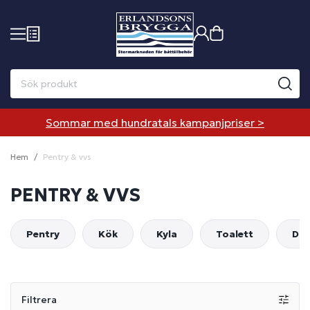
Sommar med hundratals kampanjpriser >
Hem
Pentry & vvs
PENTRY & VVS
Pentry
Kök
Kyla
Toalett
Dus
Filtrera