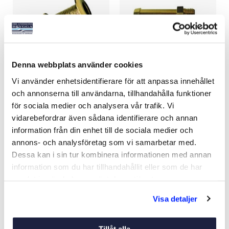
Denna webbplats använder cookies
BORDSGENOMFÖRING
SLANGSOCKEL UTVÄNDIG
Vi använder enhetsidentifierare för att anpassa innehållet
KULLRIG MÄSSING
GÄNGA MÄSSING
och annonserna till användarna, tillhandahålla funktioner
Art nr:
V04659
Art nr:
V04676
för sociala medier och analysera vår trafik. Vi
Från 108 kr
Från 64 kr
vidarebefordrar även sådana identifierare och annan
information från din enhet till de sociala medier och
annons- och analysföretag som vi samarbetar med.
Dessa kan i sin tur kombinera informationen med annan
Se varianter
Se varianter
information som du har tillhandahållit eller som de har
samlat in när du har använt deras tjänster.
Visa detaljer