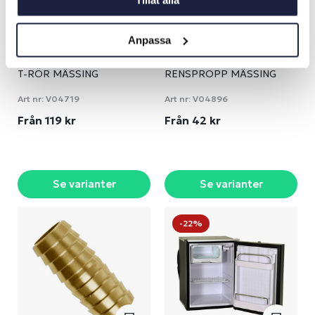
Tillåt alla
Anpassa
T-RÖR MÄSSING
RENSPROPP MÄSSING
Art nr:
V04719
Art nr:
V04896
Från 119 kr
Från 42 kr
Se varianter
Se varianter
-22%