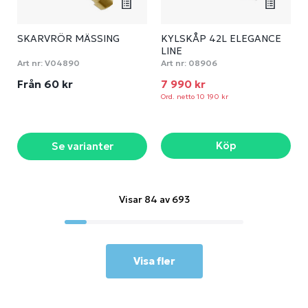
SKARVRÖR MÄSSING
KYLSKÅP 42L ELEGANCE
LINE
Art nr:
V04890
Art nr:
08906
Från 60 kr
7 990 kr
Ord. netto 10 190 kr
Köp
Se varianter
Visar 84 av 693
Visa fler