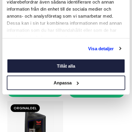
vidarebefordrar även sådana identifierare och annan
information från din enhet till de sociala medier och
annons- och analysföretag som vi samarbetar med.
Dessa kan i sin tur kombinera informationen med annan
information som du har tillhandahållit eller som de har
samlat in när du har använt deras tjänster.
WD-40 DRY PTFE
YANMAR MINERALOLJA
Visa detaljer
LUBRICANT 400ML
15W/70
Art nr:
22153
Art nr:
V07362
369 kr
Från 195 kr
Tillåt alla
Anpassa
Köp
Se varianter
ORGINALDEL