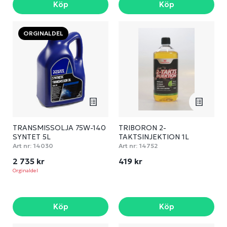
Köp
Köp
ORGINALDEL
TRANSMISSOLJA 75W-140
TRIBORON 2-
SYNTET 5L
TAKTSINJEKTION 1L
Art nr:
14030
Art nr:
14752
2 735 kr
419 kr
Orginaldel
Köp
Köp