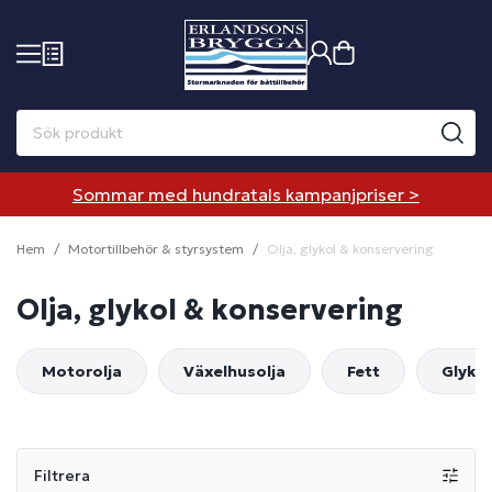
Sommar med hundratals kampanjpriser >
Hem
Motortillbehör & styrsystem
Olja, glykol & konservering
Olja, glykol & konservering
Motorolja
Växelhusolja
Fett
Glykol
Filtrera