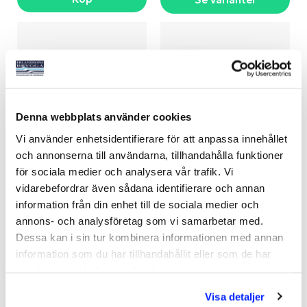
Denna webbplats använder cookies
Vi använder enhetsidentifierare för att anpassa innehållet
och annonserna till användarna, tillhandahålla funktioner
MIDI & MINIBYGEL
ROLLERBYGEL 180 ANZA
för sociala medier och analysera vår trafik. Vi
vidarebefordrar även sådana identifierare och annan
Art nr:
V09390
Art nr:
09388
information från din enhet till de sociala medier och
Från 85 kr
125 kr
annons- och analysföretag som vi samarbetar med.
Dessa kan i sin tur kombinera informationen med annan
information som du har tillhandahållit eller som de har
samlat in när du har använt deras tjänster.
Köp
Se varianter
Visa detaljer