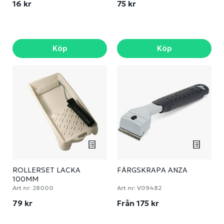
16 kr
75 kr
Köp
Köp
ROLLERSET LACKA
FÄRGSKRAPA ANZA
100MM
Art nr:
28000
Art nr:
V09482
79 kr
Från 175 kr