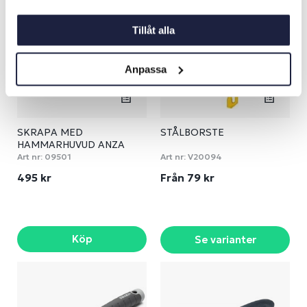
Tillåt alla
Anpassa
SKRAPA MED
STÅLBORSTE
HAMMARHUVUD ANZA
Art nr:
09501
Art nr:
V20094
495 kr
Från 79 kr
Köp
Se varianter