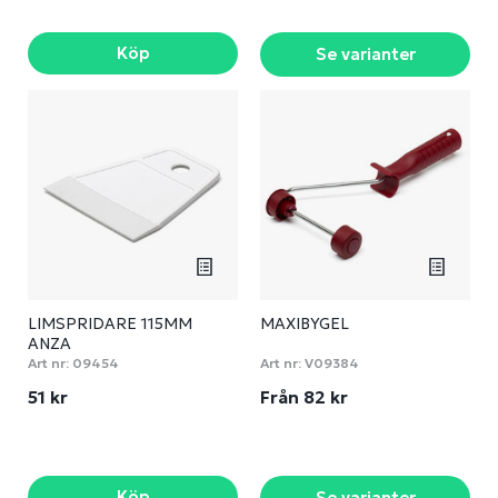
Köp
Se varianter
LIMSPRIDARE 115MM
MAXIBYGEL
ANZA
Art nr:
09454
Art nr:
V09384
51 kr
Från 82 kr
Köp
Se varianter