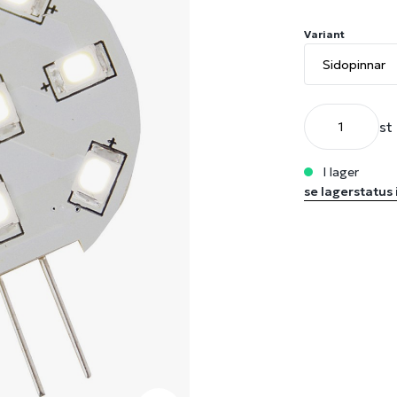
Variant
st
i lager
se lagerstatus 