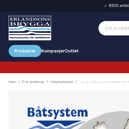
8500 artikla
Produkter
Kampanjer
Outlet
Hem
El & laddning
Utbyteslampa
Led g4 båtsystem sidopinnar