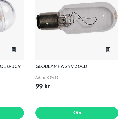
POL 8-30V
GLÖDLAMPA 24V 30CD
Art nr:
05458
99 kr
Köp