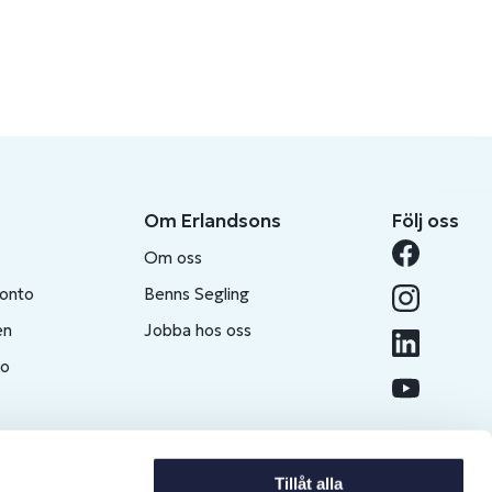
Om Erlandsons
Följ oss
Om oss
konto
Benns Segling
en
Jobba hos oss
to
Tillåt alla