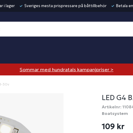
r i lager
Sveriges mesta prispressare på båttillbehör
Betala en
Sommar med hundratals kampanjpriser >
 8-30v
LED G4 
Artikelnr: 1108
Boatsystem
109 kr