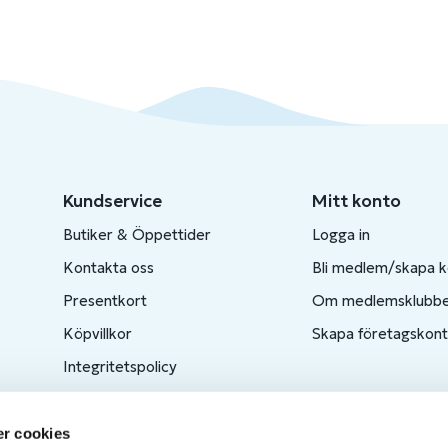
Kundservice
Mitt konto
Butiker & Öppettider
Logga in
Kontakta oss
Bli medlem/skapa 
Presentkort
Om medlemsklubb
Köpvillkor
Skapa företagskon
Integritetspolicy
Produktkatalog
Ångra ditt köp
r cookies