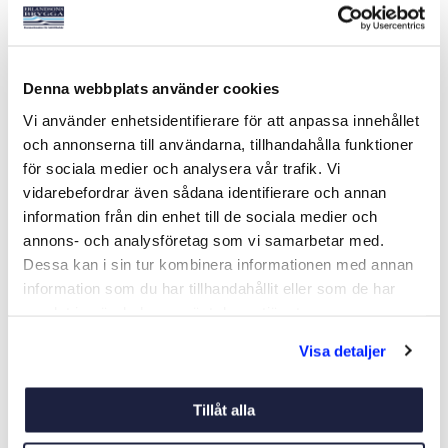
VICTRON GX TOUCH 50
VICTRON GX TOUCH 70
Denna webbplats använder cookies
Art nr:
10941
Art nr:
10942
Vi använder enhetsidentifierare för att anpassa innehållet
2 590 kr
3 990 kr
och annonserna till användarna, tillhandahålla funktioner
Ord. netto 3 379 kr
Ord. netto 4 979 kr
för sociala medier och analysera vår trafik. Vi
vidarebefordrar även sådana identifierare och annan
information från din enhet till de sociala medier och
Köp
Köp
annons- och analysföretag som vi samarbetar med.
Dessa kan i sin tur kombinera informationen med annan
information som du har tillhandahållit eller som de har
-12%
-21%
samlat in när du har använt deras tjänster.
Visa detaljer
Tillåt alla