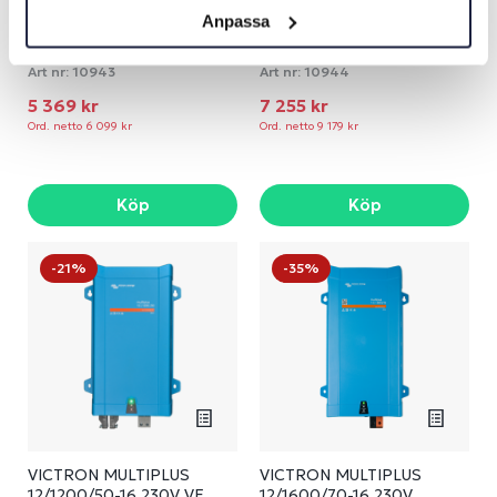
Anpassa
VICTRON
VICTRON
ISOLATIONSTRANSFORMATOR
ISOLATIONSTRANSFORMATO
2000W 115/230V
3600W 115/230V
Art nr:
10943
Art nr:
10944
5 369 kr
7 255 kr
Ord. netto 6 099 kr
Ord. netto 9 179 kr
Köp
Köp
-21%
-35%
VICTRON MULTIPLUS
VICTRON MULTIPLUS
12/1200/50-16 230V VE
12/1600/70-16 230V