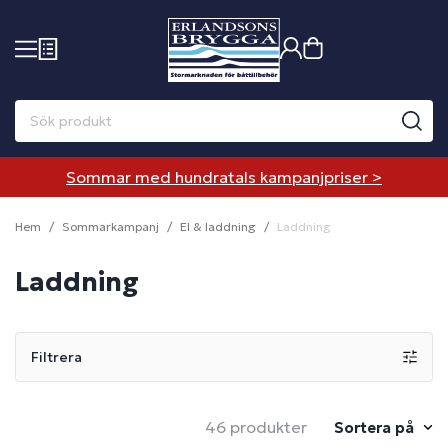
Sommar med hundratals kampanjpriser >
Hem
Sommarkampanj
El & laddning
Laddning
Laddning
Filtrera
46 produkter
Sortera på