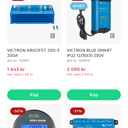
NYHET
VICTRON ARGOFET 200-3
VICTRON BLUE SMART
200A
IP22 12/30(3) 230V
Art nr:
10931
Art nr:
10909
1 645 kr
2 090 kr
Ord. netto 2 219 kr
Ord. netto 2 845 kr
Köp
Köp
-30%
-31%