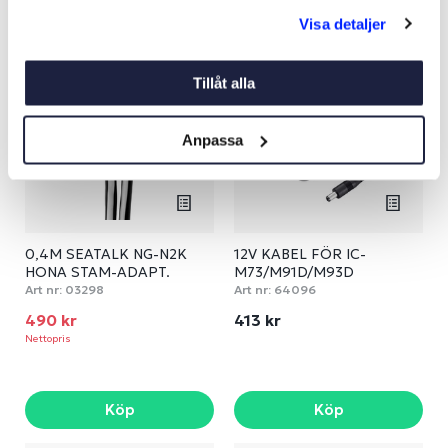
Köp
Köp
Visa detaljer
Tillåt alla
Anpassa
0,4M SEATALK NG-N2K
12V KABEL FÖR IC-
HONA STAM-ADAPT.
M73/M91D/M93D
Art nr:
03298
Art nr:
64096
490 kr
413 kr
Nettopris
Köp
Köp