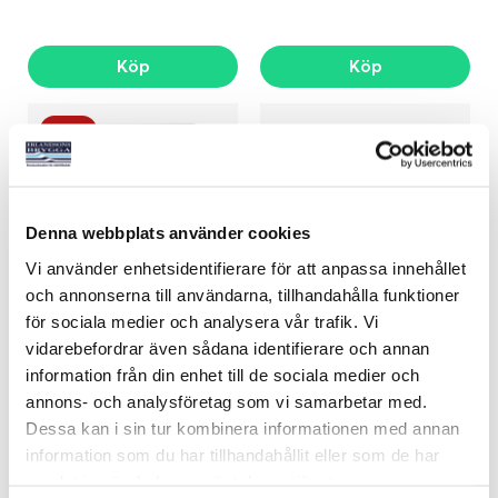
Köp
Köp
-12%
Denna webbplats använder cookies
Vi använder enhetsidentifierare för att anpassa innehållet
och annonserna till användarna, tillhandahålla funktioner
för sociala medier och analysera vår trafik. Vi
GARMIN GMI20
0,4M SEATALK NG-N2K
vidarebefordrar även sådana identifierare och annan
HANE STAM ADAPT.
information från din enhet till de sociala medier och
Art nr:
69649
Art nr:
03297
annons- och analysföretag som vi samarbetar med.
6 410 kr
490 kr
Dessa kan i sin tur kombinera informationen med annan
Ord. netto 7 249 kr
Nettopris
information som du har tillhandahållit eller som de har
samlat in när du har använt deras tjänster.