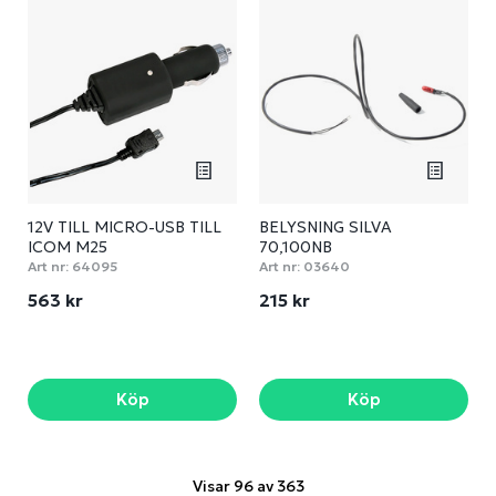
12V TILL MICRO-USB TILL
BELYSNING SILVA
ICOM M25
70,100NB
Art nr:
64095
Art nr:
03640
563 kr
215 kr
Köp
Köp
Visar 96 av 363