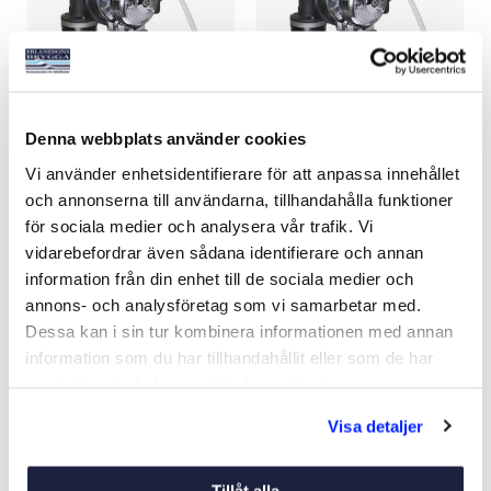
Denna webbplats använder cookies
ANKARSPEL BALDER X
ANKARSPEL BALDER X
Vi använder enhetsidentifierare för att anpassa innehållet
600W PAKET INKL FJÄRR
900W PAKET INKL FJÄRR
och annonserna till användarna, tillhandahålla funktioner
Art nr:
12800
Art nr:
12802
för sociala medier och analysera vår trafik. Vi
15 690 kr
18 490 kr
vidarebefordrar även sådana identifierare och annan
Ord. netto 16 995 kr
Ord. netto 19 995 kr
information från din enhet till de sociala medier och
annons- och analysföretag som vi samarbetar med.
Dessa kan i sin tur kombinera informationen med annan
Köp
Köp
information som du har tillhandahållit eller som de har
samlat in när du har använt deras tjänster.
-26%
-26%
Visa detaljer