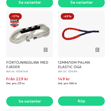
Se varianter
Se varianter
-17%
-63%
FÖRTÖJNINGSLINA MED
12MM/10M PALMA
FJÄDER
ELASTIC ÖGA
Art nr:
V06146
Art nr:
15494
Från 229 kr
149 kr
Ord. pris 275 kr
Ord. pris 398 kr
Köp
Se varianter