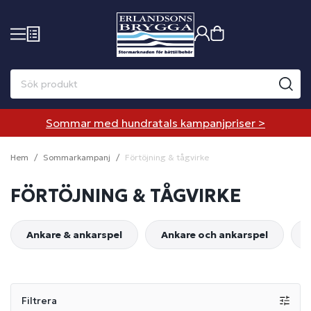
Sommar med hundratals kampanjpriser >
Hem
Sommarkampanj
Förtöjning & tågvirke
FÖRTÖJNING & TÅGVIRKE
Ankare & ankarspel
Ankare och ankarspel
Filtrera