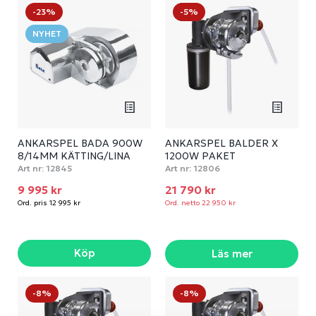
-23%
-5%
NYHET
ANKARSPEL BADA 900W
ANKARSPEL BALDER X
8/14MM KÄTTING/LINA
1200W PAKET
Art nr:
12845
Art nr:
12806
9 995 kr
21 790 kr
Ord. pris 12 995 kr
Ord. netto 22 950 kr
Köp
Läs mer
-8%
-8%