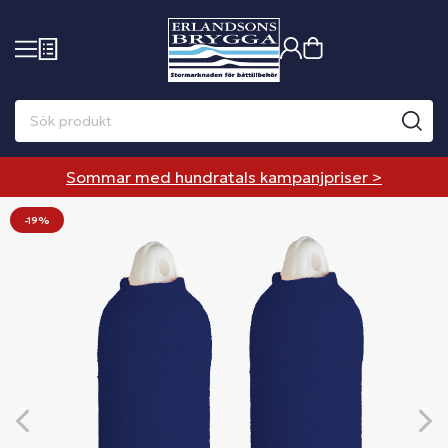
Sommar med hundratals kampanjpriser >
-19%