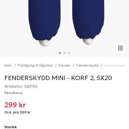
Hem
Förtöjning & tågvirke
Fender
Fenderskydd
Fenderskydd m
FENDERSKYDD MINI - KORF 2, 5X20
Artikelnr: 08790
Fendress
299 kr
Ord. pris 369 kr
Storlek