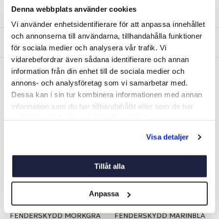
Denna webbplats använder cookies
Lagerstatus
Vi använder enhetsidentifierare för att anpassa innehållet
och annonserna till användarna, tillhandahålla funktioner
Fråga om produkt
för sociala medier och analysera vår trafik. Vi
vidarebefordrar även sådana identifierare och annan
information från din enhet till de sociala medier och
annons- och analysföretag som vi samarbetar med.
Liknande produkter
Dessa kan i sin tur kombinera informationen med annan
information som du har tillhandahållit eller som de har
samlat in när du har använt deras tjänster.
-19%
-19%
Visa detaljer
Tillåt alla
Anpassa
FENDERSKYDD MÖRKGRÅ
FENDERSKYDD MARINBLÅ