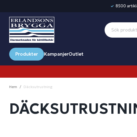
8500 artikla
Produkter
Kampanjer
Outlet
Hem
Däcksutrustning
DÄCKSUTRUSTNI