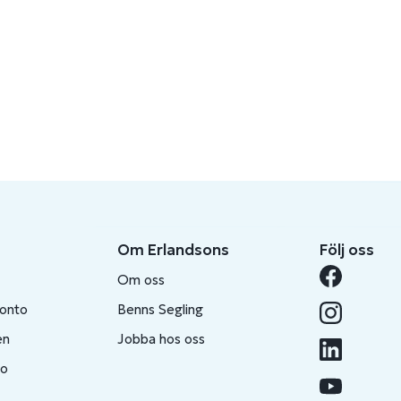
Om Erlandsons
Följ oss
Om oss
konto
Benns Segling
en
Jobba hos oss
to