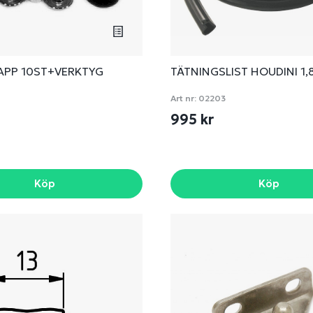
APP 10ST+VERKTYG
TÄTNINGSLIST HOUDINI 1,
7
Art nr:
02203
995 kr
Köp
Köp