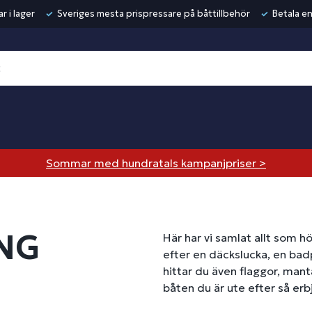
r i lager
Sveriges mesta prispressare på båttillbehör
Betala en
Sommar med hundratals kampanjpriser >
NG
Här har vi samlat allt som 
efter en däckslucka, en badp
hittar du även flaggor, mant
båten du är ute efter så erbj