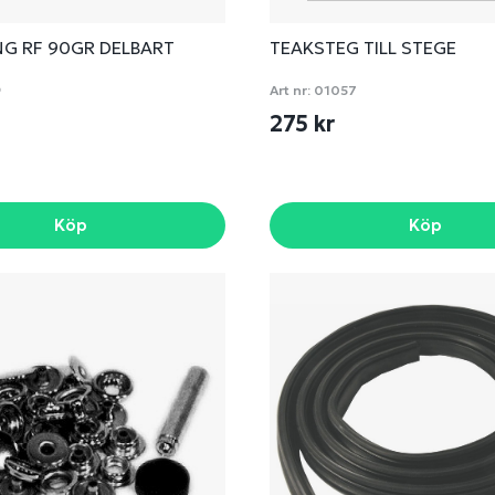
NG RF 90GR DELBART
TEAKSTEG TILL STEGE
9
Art nr:
01057
275 kr
Köp
Köp