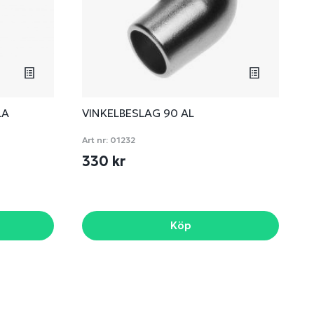
LA
VINKELBESLAG 90 AL
Art nr:
01232
330 kr
Köp