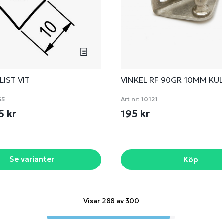
LIST VIT
VINKEL RF 90GR 10MM KU
65
Art nr:
10121
5 kr
195 kr
Se varianter
Köp
Visar 288 av 300