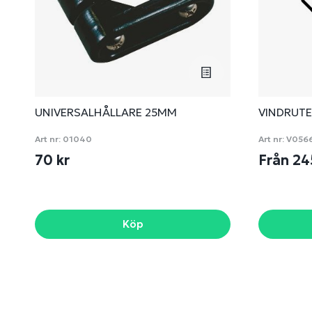
UNIVERSALHÅLLARE 25MM
VINDRUTE
Art nr:
01040
Art nr:
V056
70 kr
Från 24
Köp