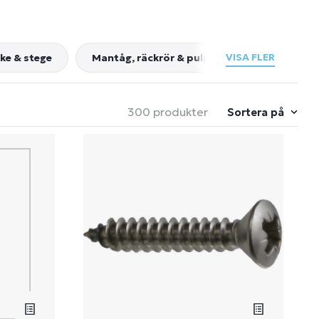
VISA FLER
ke & stege
Mantåg, räckrör & pulpit
Däckslucka 
300 produkter
Sortera på