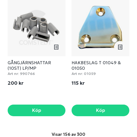
GÅNGJÄRNSHATTAR
HAKBESLAG T 01049 &
(10ST) LP/MP
01050
Art nr:
990766
Art nr:
01059
200 kr
115 kr
Köp
Köp
Visar 156 av 300