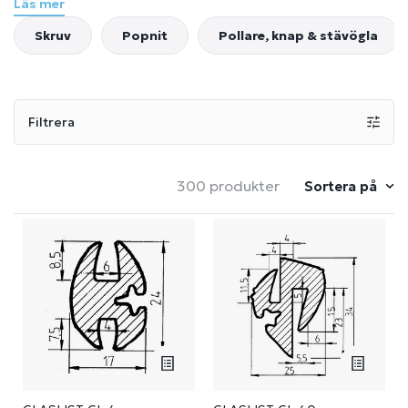
erbjuder vi produkter av högsta kvalitet och till låga
Läs mer
priser.
Skruv
Popnit
Pollare, knap & stävögla
Filtrera
300 produkter
Sortera på