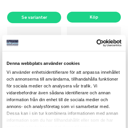
Köp
Se varianter
Denna webbplats använder cookies
Vi använder enhetsidentifierare för att anpassa innehållet
och annonserna till användarna, tillhandahålla funktioner
för sociala medier och analysera vår trafik. Vi
GRABBRÄCKE ROSTFRI
GRABBRÄCKE TEAK
vidarebefordrar även sådana identifierare och annan
Art nr:
V07370
Art nr:
V07430
information från din enhet till de sociala medier och
Från 465 kr
Från 169 kr
annons- och analysföretag som vi samarbetar med.
Dessa kan i sin tur kombinera informationen med annan
information som du har tillhandahållit eller som de har
samlat in när du har använt deras tjänster.