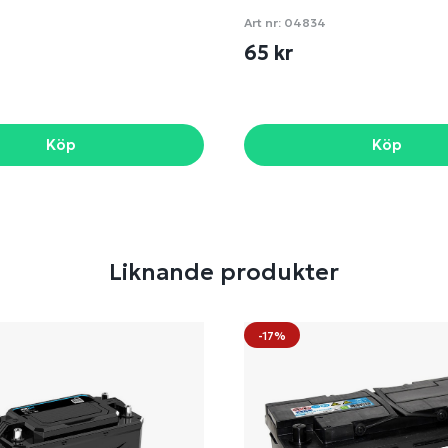
Art nr:
04834
65 kr
Köp
Köp
Liknande produkter
-17%