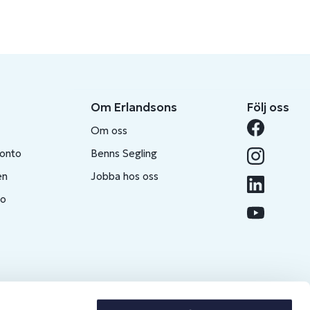
Om Erlandsons
Följ oss
Om oss
konto
Benns Segling
en
Jobba hos oss
to