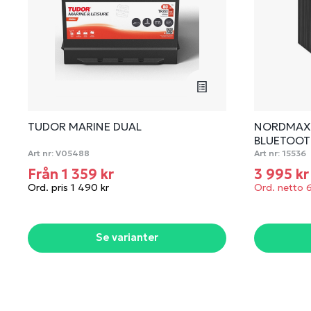
TUDOR MARINE DUAL
NORDMAX 
BLUETOO
Art nr:
V05488
Art nr:
15536
Från 1 359 kr
3 995 k
Ord. pris 1 490 kr
Ord. netto 
Se varianter