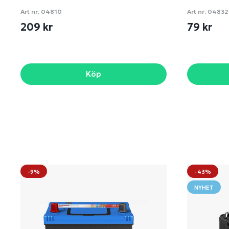
Art nr:
04810
Art nr:
04832
209 kr
79 kr
Köp
-9%
-43%
NYHET