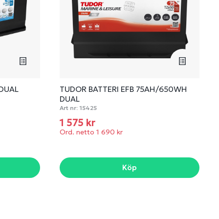
 DUAL
TUDOR BATTERI EFB 75AH/650WH
DUAL
Art nr:
15425
1 575 kr
Ord. netto 1 690 kr
Köp