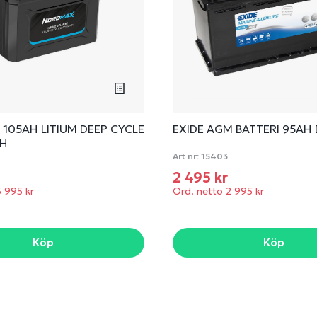
105AH LITIUM DEEP CYCLE
EXIDE AGM BATTERI 95AH
TH
Art nr:
15403
r
2 495 kr
6 995 kr
Ord. netto 2 995 kr
Köp
Köp