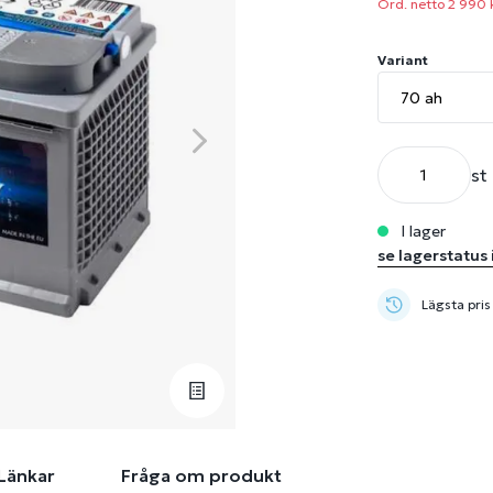
Ord. netto 2 990 
Variant
st
i lager
se lagerstatus 
Lägsta pris
Länkar
Fråga om produkt