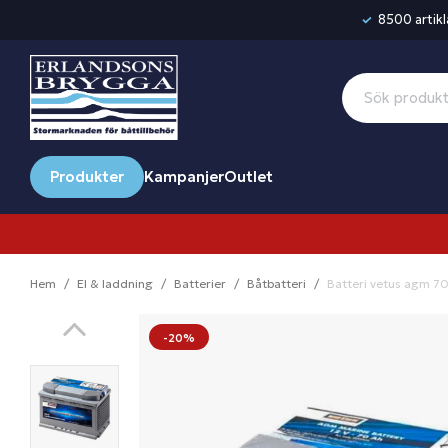
8500 artikla
Produkter
Kampanjer
Outlet
Hem
El & laddning
Batterier
Båtbatteri
Batteri vetus agm 7
-20%