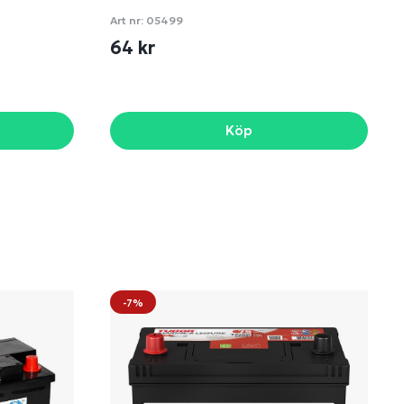
Art nr:
05499
64 kr
Köp
-7%