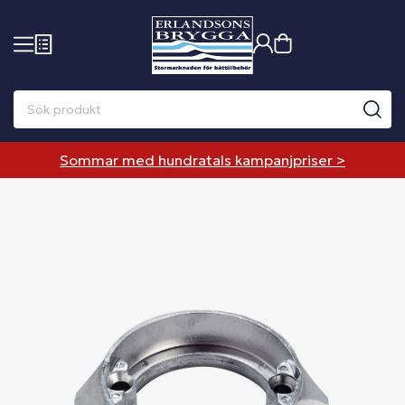
Sommar med hundratals kampanjpriser >