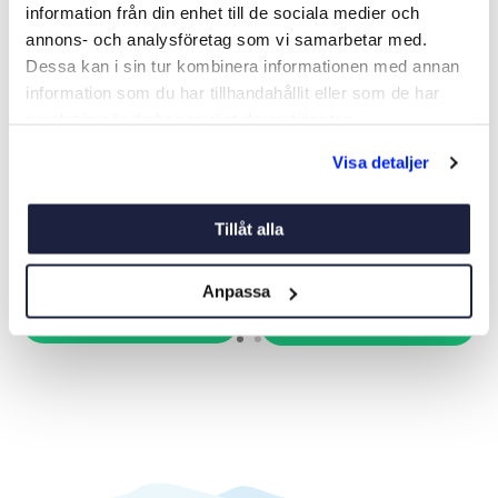
information från din enhet till de sociala medier och
annons- och analysföretag som vi samarbetar med.
Dessa kan i sin tur kombinera informationen med annan
information som du har tillhandahållit eller som de har
samlat in när du har använt deras tjänster.
YAMAHA ZINKANOD F-30-
OFFERANOD
Visa detaljer
F70
Art nr:
11332
Art nr:
V06640
159 kr
Från 119 kr
Tillåt alla
Anpassa
Köp
Se varianter