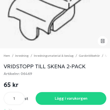
Hem
Inredning
Inredningsmaterial & beslag
Gardintillbehör
Vri
VRIDSTOPP TILL SKENA 2-PACK
Artikelnr: 06469
65 kr
st
Lägg i varukorgen