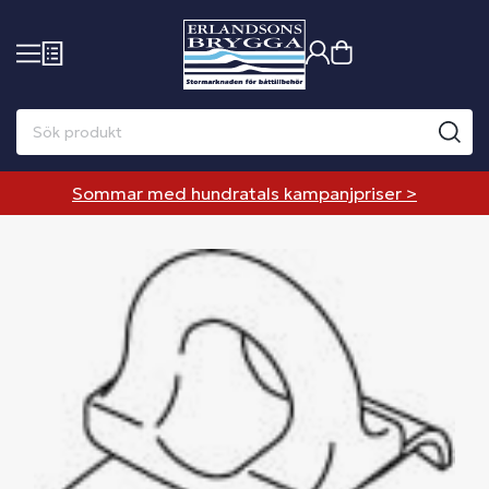
Sommar med hundratals kampanjpriser >