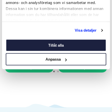
annons- och analysföretag som vi samarbetar med.
Dessa kan i sin tur kombinera informationen med annan
information som du har tillhandahållit eller som de har
samlat in när du har använt deras tjänster.
GARDINSTÅNGSHÅLLARE
GARDINSKENA AL 3000
Visa detaljer
MM
Art nr:
06478
Art nr:
06460
38 kr
1 095 kr
Tillåt alla
Anpassa
Köp
Köp