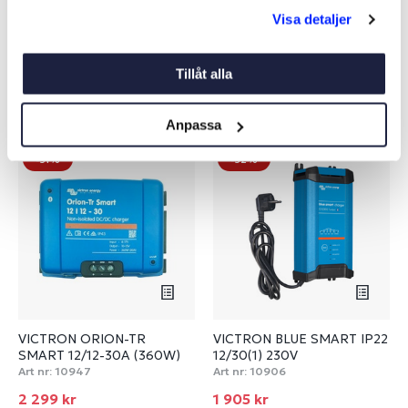
Köp
Köp
Visa detaljer
Tillåt alla
Liknande produkter
Anpassa
-31%
-32%
VICTRON ORION-TR
VICTRON BLUE SMART IP22
SMART 12/12-30A (360W)
12/30(1) 230V
Art nr:
10947
Art nr:
10906
2 299 kr
1 905 kr