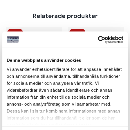
Relaterade produkter
-18%
-31%
Denna webbplats använder cookies
Vi använder enhetsidentifierare för att anpassa innehållet
och annonserna till användarna, tillhandahålla funktioner
för sociala medier och analysera vår trafik. Vi
VICTRON SMARTSHUNT
VICTRON CERBO GX MK2
vidarebefordrar även sådana identifierare och annan
500A IP65
information från din enhet till de sociala medier och
Art nr:
10900
Art nr:
10940
annons- och analysföretag som vi samarbetar med.
1 255 kr
2 685 kr
Dessa kan i sin tur kombinera informationen med annan
Ord. netto 1 539 kr
Ord. netto 3 895 kr
information som du har tillhandahållit eller som de har
samlat in när du har använt deras tjänster.