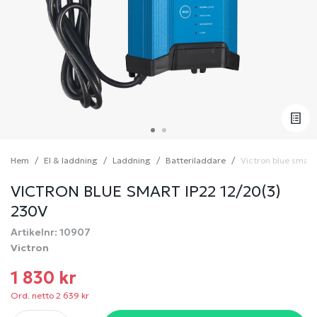
Hem
El & laddning
Laddning
Batteriladdare
Victron blue smart
VICTRON BLUE SMART IP22 12/20(3)
230V
Artikelnr: 10907
Victron
1 830 kr
Ord. netto 2 639 kr