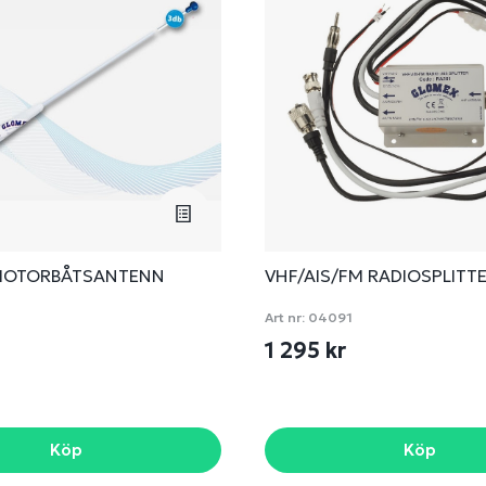
MOTORBÅTSANTENN
VHF/AIS/FM RADIOSPLITT
Art nr:
04091
1 295 kr
Köp
Köp