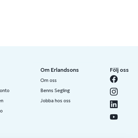
Om Erlandsons
Följ oss
Om oss
konto
Benns Segling
en
Jobba hos oss
to