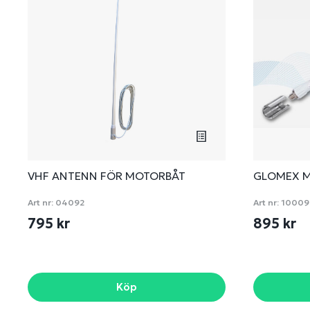
VHF ANTENN FÖR MOTORBÅT
GLOMEX 
Art nr:
04092
Art nr:
10009
795 kr
895 kr
Köp