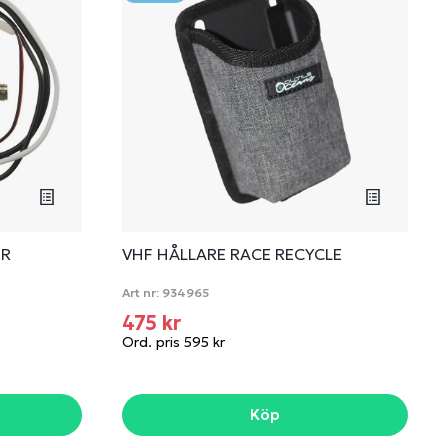
ER
VHF HÅLLARE RACE RECYCLE
Art nr:
934965
475 kr
Ord. pris 595 kr
Köp