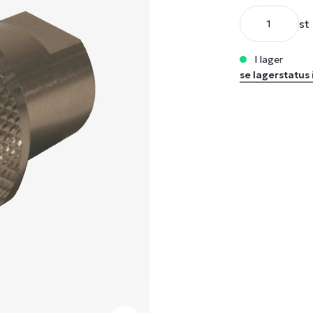
st
i lager
se lagerstatus 