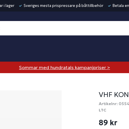
r i lager
Sveriges mesta prispressare på båttillbehör
Betala en
Sommar med hundratals kampanjpriser >
VHF KON
Artikelnr: 055
LTC
89 kr