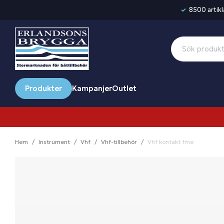
8500 artikla
Produkter
Kampanjer
Outlet
Hem
Instrument
Vhf
Vhf-tillbehör
Vhf kontakt fme