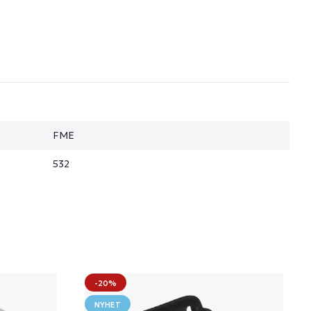
FME
532
-20%
NYHET