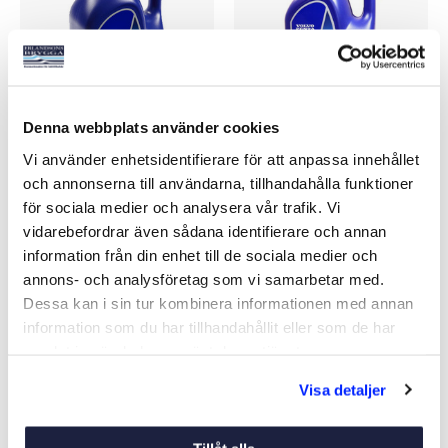
Denna webbplats använder cookies
TRANSMISSOLJA 75W-140
TRANSMISSIONSOLJA VP
Vi använder enhetsidentifierare för att anpassa innehållet
SYNTET 5L
5L 75W-90 SYNTET
och annonserna till användarna, tillhandahålla funktioner
Art nr:
14030
Art nr:
14029
för sociala medier och analysera vår trafik. Vi
2 735 kr
1 995 kr
vidarebefordrar även sådana identifierare och annan
Orginaldel
Orginaldel
information från din enhet till de sociala medier och
annons- och analysföretag som vi samarbetar med.
Dessa kan i sin tur kombinera informationen med annan
Köp
Köp
information som du har tillhandahållit eller som de har
samlat in när du har använt deras tjänster.
Visa detaljer
Liknande produkter