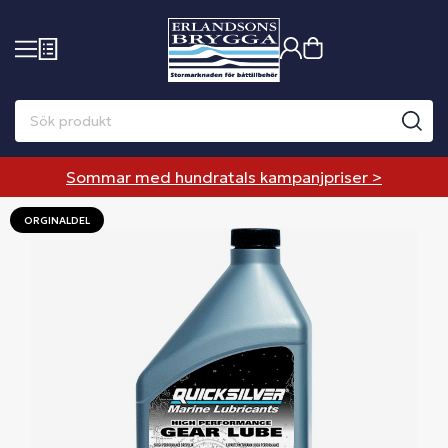
Sommar med hundratals kampanjpriser >
ORGINALDEL