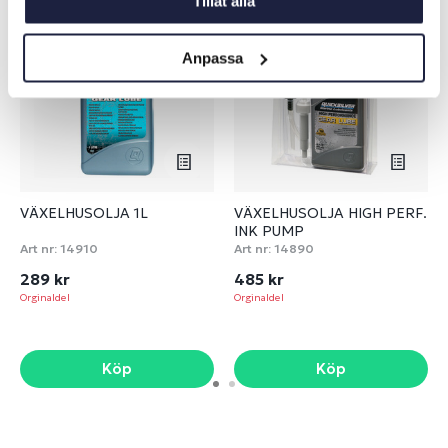
Tillåt alla
ORGINALDEL
ORGINALDEL
Anpassa
VÄXELHUSOLJA 1L
VÄXELHUSOLJA HIGH PERF.
INK PUMP
Art nr:
14910
Art nr:
14890
289 kr
485 kr
Orginaldel
Orginaldel
Köp
Köp