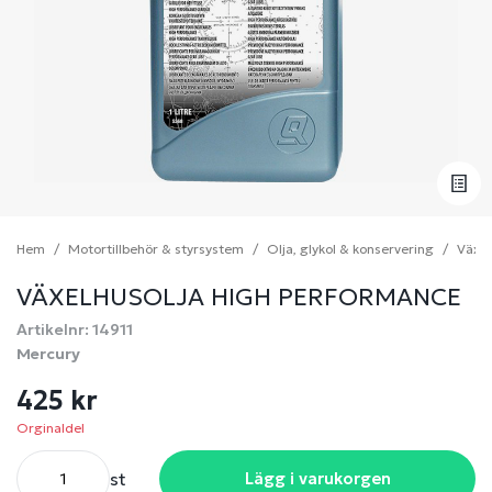
Hem
Motortillbehör & styrsystem
Olja, glykol & konservering
Växel
VÄXELHUSOLJA HIGH PERFORMANCE
Artikelnr: 14911
Mercury
425 kr
Orginaldel
st
Lägg i varukorgen