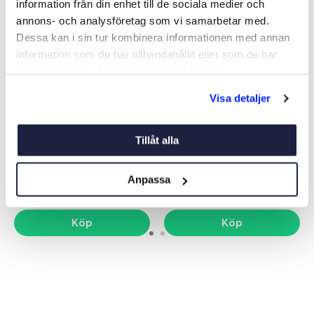
information från din enhet till de sociala medier och
annons- och analysföretag som vi samarbetar med.
Dessa kan i sin tur kombinera informationen med annan
information som du har tillhandahållit eller som de har
samlat in när du har använt deras tjänster.
Visa detaljer
VÄGGKARTA STHLM
VÄGGKARTA BOHUSLÄN
70X100
Art nr:
71938
Art nr:
71947
Tillåt alla
279 kr
279 kr
Anpassa
Köp
Köp