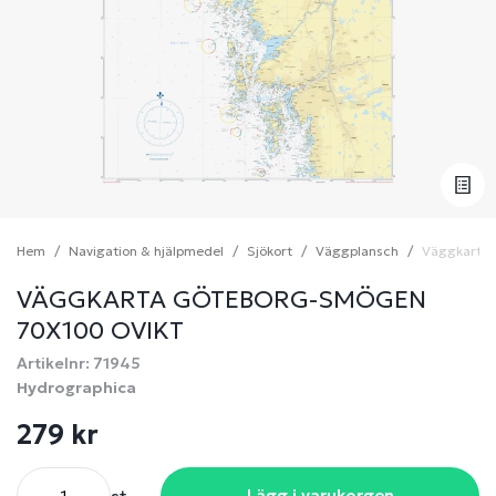
Hem
Navigation & hjälpmedel
Sjökort
Väggplansch
Väggkarta 
VÄGGKARTA GÖTEBORG-SMÖGEN
70X100 OVIKT
Artikelnr: 71945
Hydrographica
279 kr
Lägg i varukorgen