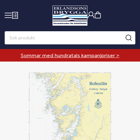
Sommar med hundratals kampanjpriser >