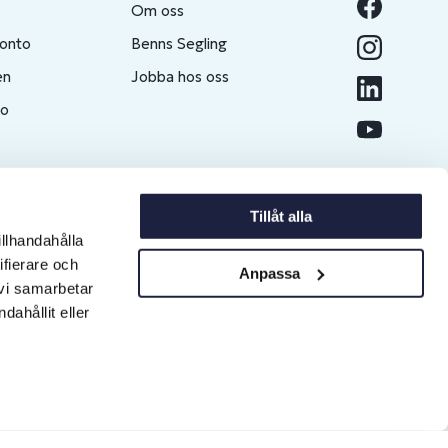
Om oss
konto
Benns Segling
en
Jobba hos oss
to
Tillåt alla
illhandahålla
ifierare och
Anpassa
 vi samarbetar
ahållit eller