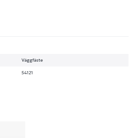
Väggfäste
54121