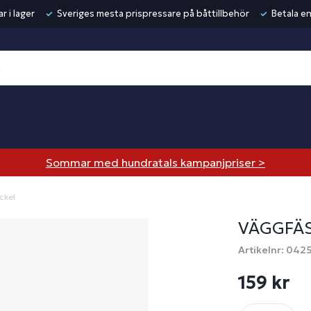
r i lager
Sveriges mesta prispressare på båttillbehör
Betala en
Sommar med hundratals kampanjpriser >
ckel
VÄGGFÄS
Artikelnr: 042
159 kr