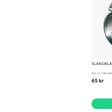
SLANGKLÄ
Art nr:
08468
65 kr