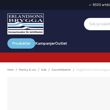
8500 artikla
Produkter
Kampanjer
Outlet
Hem
Pentry & vvs
Kök
Gasoltillbehör
Väggfäste med slangso