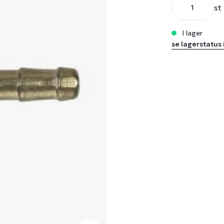
st
i lager
se lagerstatus 