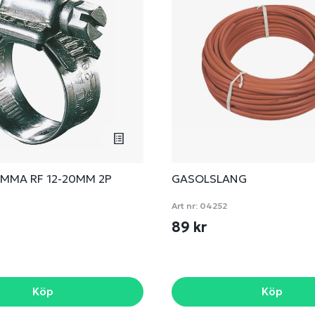
MMA RF 12-20MM 2P
GASOLSLANG
Art nr:
04252
89 kr
Köp
Köp