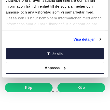
vidarebefordrar även sådana identifierare och annan
-34%
information från din enhet till de sociala medier och
annons- och analysföretag som vi samarbetar med.
Dessa kan i sin tur kombinera informationen med annan
information som du har tillhandahållit eller som de har
samlat in när du har använt deras tjänster.
Visa detaljer
USB-LADDARE 30W
USB UTTAG DUBBEL USB-C
SNABBLADDARE
Tillåt alla
Art nr:
10082
Art nr:
05624
195 kr
295 kr
Anpassa
Ord. pris 295 kr
Köp
Köp