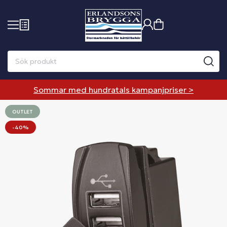
Sommar med hundratals kampanjpriser >
OUTLET
-40%