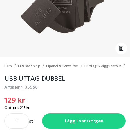
Hem
El & laddning
Elpanel & kontakter
Eluttag & ciggkontakt
U
USB UTTAG DUBBEL
Artikelnr: 05538
129 kr
Ord. pris 215 kr
st
Lägg i varukorgen