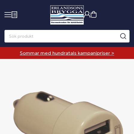
Sommar med hundratals kampanjpriser >