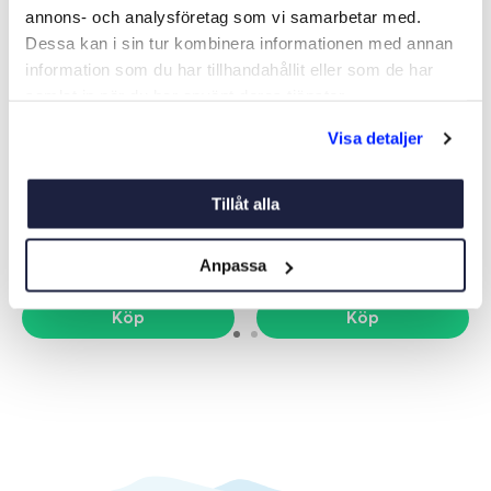
annons- och analysföretag som vi samarbetar med.
Dessa kan i sin tur kombinera informationen med annan
information som du har tillhandahållit eller som de har
samlat in när du har använt deras tjänster.
Visa detaljer
USB UTTAG DUBBEL USB-C
USB-LADDARE 30W
SNABBLADDARE
Art nr:
05624
Art nr:
10082
Tillåt alla
295 kr
195 kr
Ord. pris 295 kr
Anpassa
Köp
Köp