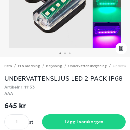
Hem
El & laddning
Belysning
Undervattensbelysning
Undervatt
UNDERVATTENSLJUS LED 2-PACK IP68
Artikelnr: 11133
AAA
645 kr
st
Lägg i varukorgen