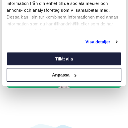
information från din enhet till de sociala medier och
annons- och analysföretag som vi samarbetar med.
Dessa kan i sin tur kombinera informationen med annan
information som du har tillhandahållit eller som de har
samlat in när du har använt deras tjänster.
UNDERVATTEN BELYSNING
RELÄ TILL
Visa detaljer
BÅTSYSTEM AQUA LIGHT
UNDERVATTENSBELYSNING
BLÅ 16W IP68
(PASSAR ART. 11133)
Art nr:
11119
Art nr:
11134
3 295 kr
295 kr
Tillåt alla
Ord. pris 4 840 kr
Anpassa
Köp
Köp