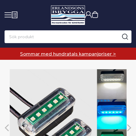
Sommar med hundratals kampanjpriser >