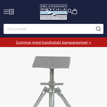
Sommar med hundratals kampanjpriser >