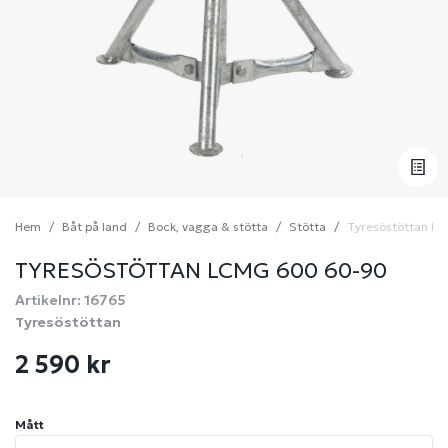
Hem
Båt på land
Bock, vagga & stötta
Stötta
Tyresöstöttan lc
TYRESÖSTÖTTAN LCMG 600 60-90
Artikelnr: 16765
Tyresöstöttan
2 590 kr
Mått