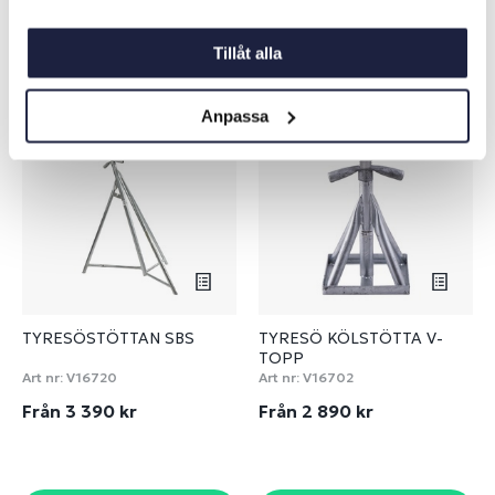
Liknande produkter
Tillåt alla
Anpassa
TYRESÖSTÖTTAN SBS
TYRESÖ KÖLSTÖTTA V-
TOPP
Art nr:
V16720
Art nr:
V16702
Från 3 390 kr
Från 2 890 kr