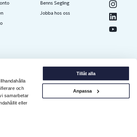
konto
Benns Segling
en
Jobba hos oss
to
Tillåt alla
illhandahålla
ifierare och
Anpassa
 vi samarbetar
ahållit eller
Copyright © 2026 Erlandsons Brygga AB