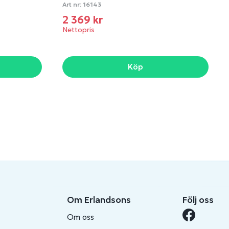
Art nr:
16143
2 369 kr
Nettopris
Köp
Om Erlandsons
Följ oss
Om oss