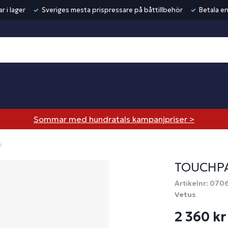
r i lager
Sveriges mesta prispressare på båttillbehör
Betala en
Sommar med hundratals kampanjpriser >
s
TOUCHPA
Artikelnr: 070
Vetus
2 360 kr