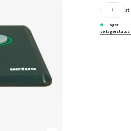
st
i lager
se lagerstatus 