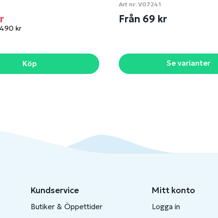
Art nr:
V07241
kr
Från 69 kr
 490 kr
Se varianter
Köp
Kundservice
Mitt konto
Butiker & Öppettider
Logga in