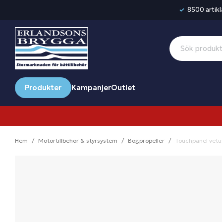
8500 artikla
Produkter
Kampanjer
Outlet
Hem
Motortillbehör & styrsystem
Bogpropeller
Touchpanel vetu