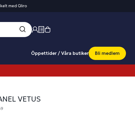
kelt med Qliro
Öppettider / Våra butiker
Bli medlem
NEL VETUS
69