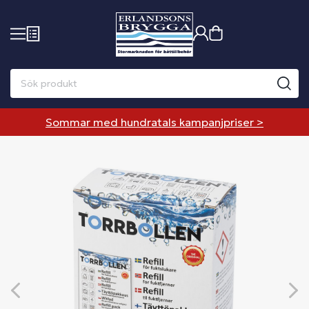
Sommar med hundratals kampanjpriser >