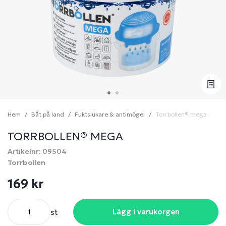
Hem
Båt på land
Fuktslukare & antimögel
Torrbollen® mega
TORRBOLLEN® MEGA
Artikelnr: 09504
Torrbollen
169 kr
st
Lägg i varukorgen