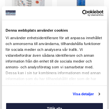
Denna webbplats använder cookies
DOFTREFILL TORRBOLLEN
TORRBOLLEN PRO 2 KG
3-PACK
Vi använder enhetsidentifierare för att anpassa innehållet
Art nr:
09513
Art nr:
20266
och annonserna till användarna, tillhandahålla funktioner
139 kr
169 kr
för sociala medier och analysera vår trafik. Vi
vidarebefordrar även sådana identifierare och annan
information från din enhet till de sociala medier och
annons- och analysföretag som vi samarbetar med.
Köp
Köp
Dessa kan i sin tur kombinera informationen med annan
information som du har tillhandahållit eller som de har
samlat in när du har använt deras tjänster.
Visa detaljer
Liknande produkter
Tillåt alla