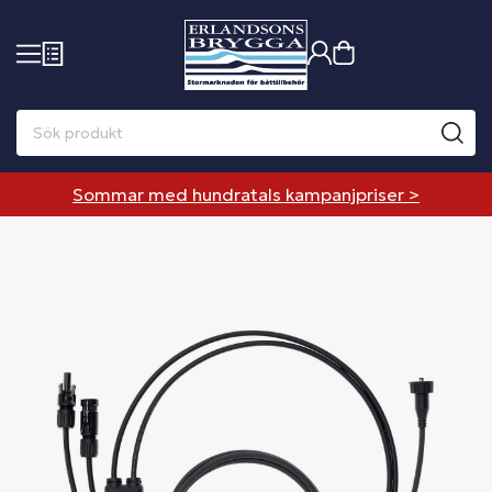
Sommar med hundratals kampanjpriser >