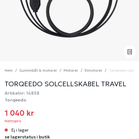
Hem
Gummibåt & motorer
Motorer
Elmotorer
Torqeedo solcell
TORQEEDO SOLCELLSKABEL TRAVEL
Artikelnr: 14858
Torqeedo
1 040 kr
Nettopris
Ej i lager
se lagerstatus i butik