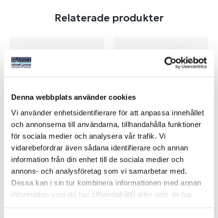
Relaterade produkter
Denna webbplats använder cookies
Vi använder enhetsidentifierare för att anpassa innehållet
och annonserna till användarna, tillhandahålla funktioner
för sociala medier och analysera vår trafik. Vi
TORQEEDO 12V/24V CIGG
TORQEEDO BÄRVÄSKOR
vidarebefordrar även sådana identifierare och annan
LADDKABEL
TRAVEL
information från din enhet till de sociala medier och
Art nr:
14859
Art nr:
14857
annons- och analysföretag som vi samarbetar med.
720 kr
2 495 kr
Dessa kan i sin tur kombinera informationen med annan
Nettopris
Nettopris
information som du har tillhandahållit eller som de har
samlat in när du har använt deras tjänster.
Läs mer
Läs mer