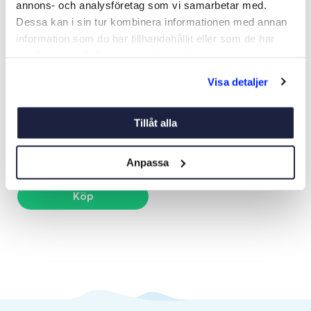
annons- och analysföretag som vi samarbetar med.
Dessa kan i sin tur kombinera informationen med annan
information som du har tillhandahållit eller som de har
samlat in när du har använt deras tjänster.
Visa detaljer
RESERVHANDTAG TILL
20287
Art nr:
20294
Tillåt alla
105 kr
Anpassa
Köp