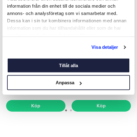
information från din enhet till de sociala medier och
annons- och analysföretag som vi samarbetar med.
Dessa kan i sin tur kombinera informationen med annan
information som du har tillhandahållit eller som de har
samlat in när du har använt deras tjänster.
Visa detaljer
KASTSPÖ 2-DELAD 240
KRÄFTHÅV
CM INKL. RULLE & LINA
Tillåt alla
Art nr:
07885
Art nr:
07831
349 kr
55 kr
Anpassa
Köp
Köp