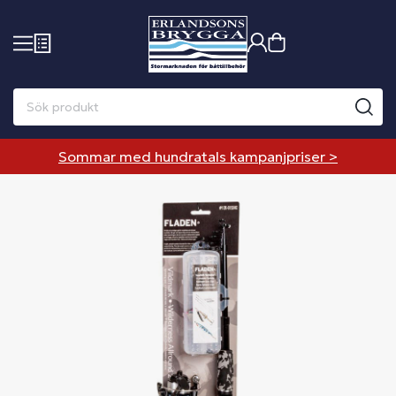
Sommar med hundratals kampanjpriser >