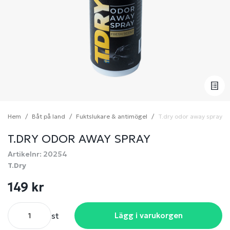
Hem
Båt på land
Fuktslukare & antimögel
T.dry odor away spray
T.DRY ODOR AWAY SPRAY
Artikelnr: 20254
T.Dry
149 kr
st
Lägg i varukorgen