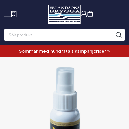
Sommar med hundratals kampanjpriser >