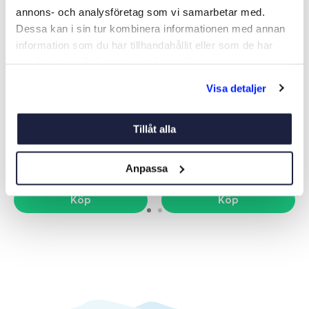
annons- och analysföretag som vi samarbetar med.
Dessa kan i sin tur kombinera informationen med annan
information som du har tillhandahållit eller som de har
samlat in när du har använt deras tjänster.
Visa detaljer
TORRBOLLEN® MEGA
TORRBOLLEN PRO 2 KG
Art nr:
09504
Art nr:
20266
Tillåt alla
169 kr
169 kr
Anpassa
Köp
Köp