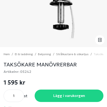
Hem
El & laddning
Belysning
Strålkastare & sökarljus
Taksökar
TAKSÖKARE MANÖVRERBAR
Artikelnr: 05242
1 595 kr
st
Lägg i varukorgen