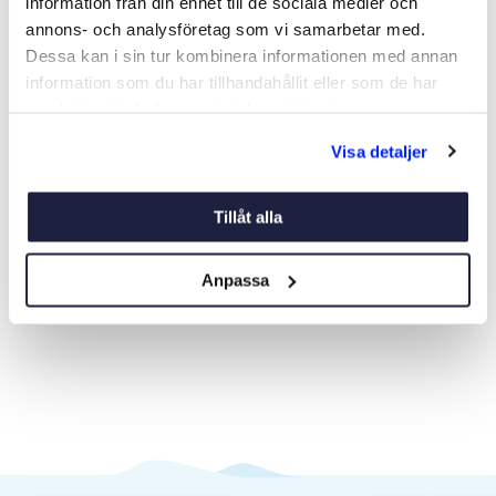
information från din enhet till de sociala medier och
annons- och analysföretag som vi samarbetar med.
Dessa kan i sin tur kombinera informationen med annan
information som du har tillhandahållit eller som de har
samlat in när du har använt deras tjänster.
FJÄRRSTRÅLKASTARE
FJÄRRSTRÅLKASTARE LED
ALLREMOTE MED 2
SEAFLO VIT
Visa detaljer
FJÄRRKONTROLLER
Art nr:
05604
Art nr:
05616
3 495 kr
3 595 kr
Tillåt alla
Anpassa
Köp
Köp