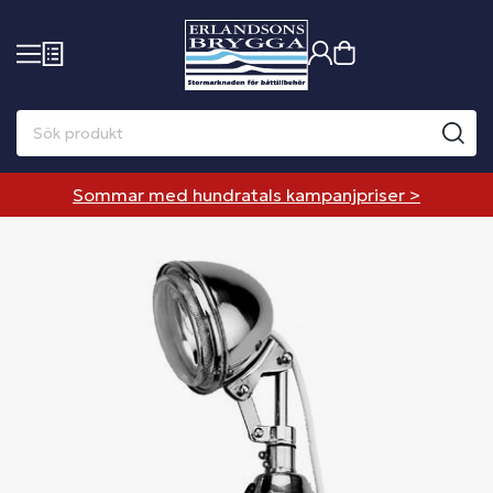
Sommar med hundratals kampanjpriser >