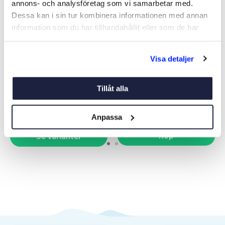
annons- och analysföretag som vi samarbetar med.
Dessa kan i sin tur kombinera informationen med annan
information som du har tillhandahållit eller som de har
samlat in när du har använt deras tjänster.
HÅLLARE
CLIPS 25MM FÖR
Visa detaljer
BADSTEGE
Art nr:
V08516
Art nr:
08556
Tillåt alla
Från 19 kr
50 kr
Anpassa
Köp
Se varianter