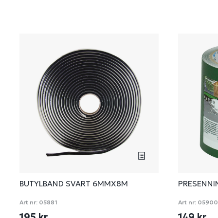
BUTYLBAND SVART 6MMX8M
PRESENNI
Art nr:
05881
Art nr:
05900
195 kr
149 kr