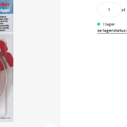
st
i lager
se lagerstatus 