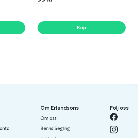
Köp
Om Erlandsons
Följ oss
Om oss
konto
Benns Segling