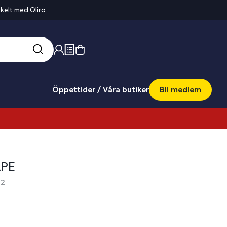
kelt med Qliro
Öppettider / Våra butiker
Bli medlem
PE
82