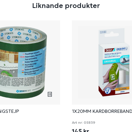
Liknande produkter
NGSTEJP
1X20MM KARDBORREBAN
Art nr:
05839
145 kr