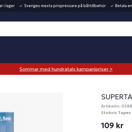
r i lager
Sveriges mesta prispressare på båttillbehör
Betala en
Sommar med hundratals kampanjpriser >
SUPERTA
Artikelnr: 058
Stokvis Tapes
109 kr