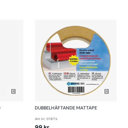
D
DUBBELHÄFTANDE MATTAPE
Art nr:
01874
99 kr