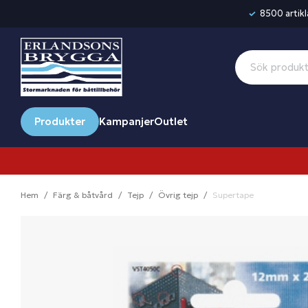
8500 artikla
Produkter
Kampanjer
Outlet
Hem
Färg & båtvård
Tejp
Övrig tejp
Supertape