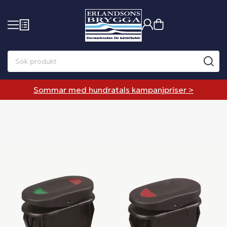
Sommar med hundratals kampanjpriser >