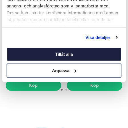
annons- och analysföretag som vi samarbetar med.
Dessa kan i sin tur kombinera informationen med annan
information som du har tillhandahållit eller som de har
samlat in när du har använt deras tjänster.
Visa detaljer
START OCH SIGNALKNAPP
ETIKETTER T BRYT.OCH
PANEL
Art nr:
05409
Art nr:
05812
Tillåt alla
65 kr
68 kr
Anpassa
Köp
Köp