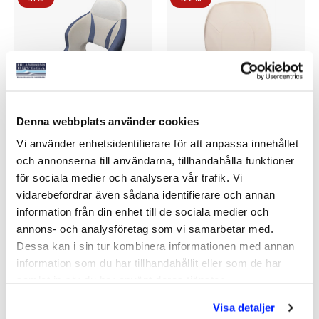
Denna webbplats använder cookies
BÅTSTOL FLIP UP AIR
BÅTSTOL
Vi använder enhetsidentifierare för att anpassa innehållet
MÖRKBLÅ/LJUSGRÅ
och annonserna till användarna, tillhandahålla funktioner
Art nr:
07616
Art nr:
V02923
för sociala medier och analysera vår trafik. Vi
3 195 kr
Från 695 kr
vidarebefordrar även sådana identifierare och annan
Ord. pris 3 590 kr
Ord. pris 895 kr
information från din enhet till de sociala medier och
annons- och analysföretag som vi samarbetar med.
Dessa kan i sin tur kombinera informationen med annan
Köp
Se varianter
information som du har tillhandahållit eller som de har
samlat in när du har använt deras tjänster.
Visa detaljer