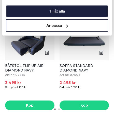
Liknande produkter
Tillåt alla
-16%
-22%
Anpassa
BÅTSTOL FLIP UP AIR
SOFFA STANDARD
DIAMOND NAVY
DIAMOND NAVY
Art nr:
07536
Art nr:
07601
3 495 kr
2 495 kr
Ord. pris 4 150 kr
Ord. pris 3 195 kr
Köp
Köp