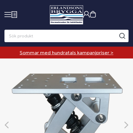
Sommar med hundratals kampanjpriser >