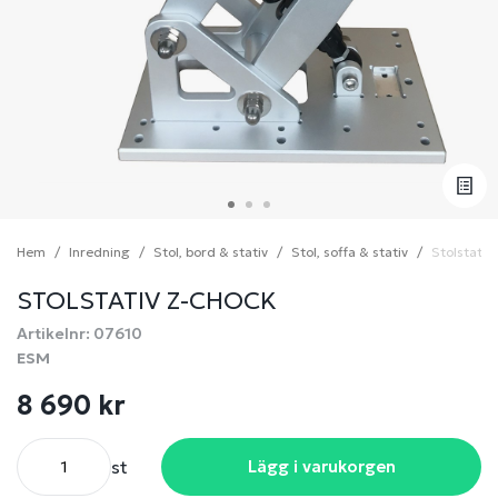
Hem
Inredning
Stol, bord & stativ
Stol, soffa & stativ
Stolstativ
STOLSTATIV Z-CHOCK
Artikelnr: 07610
ESM
8 690 kr
st
Lägg i varukorgen