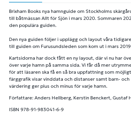
Brixham Books nya hamnguide om Stockholms skärgår
till båtmässan Allt för Sjön i mars 2020. Sommaren 20
den populära guiden.
Den nya guiden följer i upplägg och layout våra tidigare
till guiden om Furusundsleden som kom ut i mars 2019
Kartsidorna har dock fått en ny layout, där vi nu har öv
över varje hamn på samma sida. Vi får då mer utrymme f
för att läsaren ska få en så bra uppfattning som möjli
färggrafik visar vinddata och distanser samt barn- och
värdering ger plus och minus för varje hamn.
Författare: Anders Hellberg, Kerstin Benckert, Gustaf 
ISBN 978-91-983041-6-9