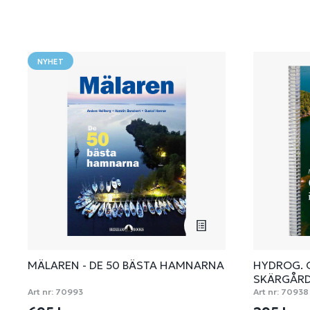
NYHET
MÄLAREN - DE 50 BÄSTA HAMNARNA
HYDROG. 
SKÄRGÅR
Art nr:
70993
Art nr:
70938