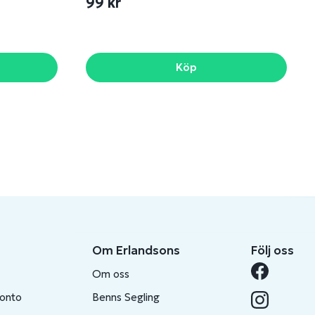
99 kr
Köp
Om Erlandsons
Följ oss
Om oss
konto
Benns Segling