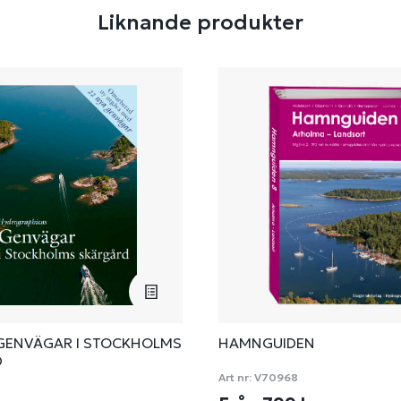
Liknande produkter
GENVÄGAR I STOCKHOLMS
HAMNGUIDEN
D
Art nr:
V70968