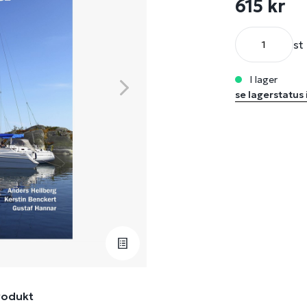
615 kr
st
i lager
se lagerstatus 
rodukt