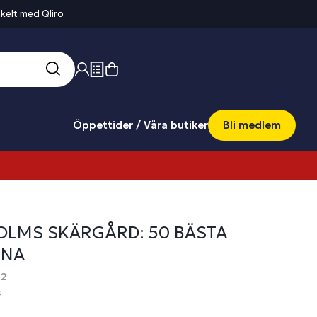
kelt med Qliro
Öppettider / Våra butiker
Bli medlem
LMS SKÄRGÅRD: 50 BÄSTA
NA
92
s