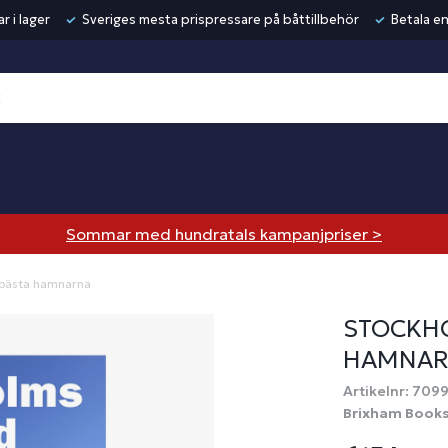
r i lager
Sveriges mesta prispressare på båttillbehör
Betala en
Sommar med hundratals kampanjpriser >
 bästa hamnarna
STOCKHO
HAMNAR
Artikelnr: 709
Brixham Book