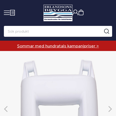
Sommar med hundratals kampanjpriser >