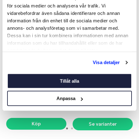
för sociala medier och analysera vår trafik. Vi
vidarebefordrar även sådana identifierare och annan
-20%
-9%
information från din enhet till de sociala medier och
annons- och analysföretag som vi samarbetar med.
Dessa kan i sin tur kombinera informationen med annan
information som du har tillhandahållit eller som de har
samlat in när du har använt deras tjänster.
Visa detaljer
BRYGGFENDER EVA 1M
FENDER VIT/SVART
Tillåt alla
Art nr:
08640
Art nr:
V08600
198 kr
Från 199 kr
Anpassa
Ord. pris 249 kr
Ord. pris 219 kr
Köp
Se varianter