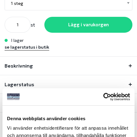
st
Lägg i varukorgen
i lager
se lagerstatus i butik
Beskrivning
Lagerstatus
Fråga om produkt
Denna webbplats använder cookies
Vi använder enhetsidentifierare för att anpassa innehållet
Liknande produkter
och annonserna till användarna, tillhandahålla funktioner