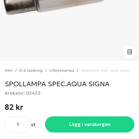
Hem
El & laddning
Utbyteslampa
Spollampa spec.aqua signa
SPOLLAMPA SPEC.AQUA SIGNA
Artikelnr: 05455
82 kr
st
Lägg i varukorgen