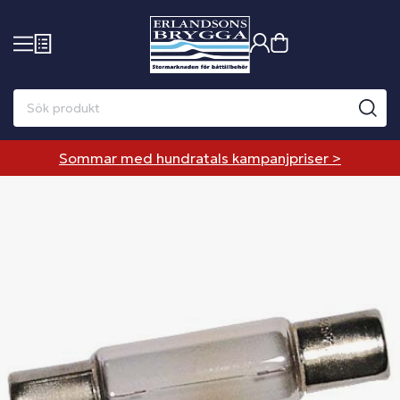
Sommar med hundratals kampanjpriser >