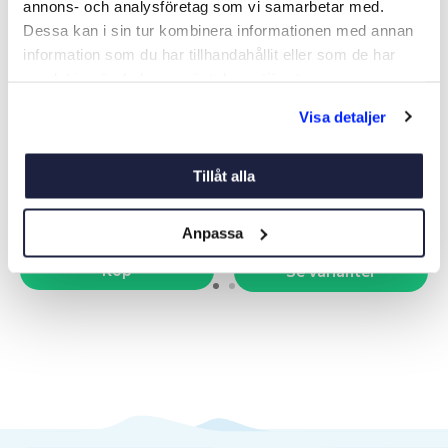
annons- och analysföretag som vi samarbetar med.
Dessa kan i sin tur kombinera informationen med annan
information som du har tillhandahållit eller som de har
samlat in när du har använt deras tjänster.
LED BA15D BÅTSYSTEM 2-
GLÖDLAMPA TILL
Visa detaljer
POL 8-30V
LANTERNA BAY15D
Art nr:
11080
Art nr:
V05454
Tillåt alla
139 kr
Från 99 kr
Anpassa
Köp
Se varianter