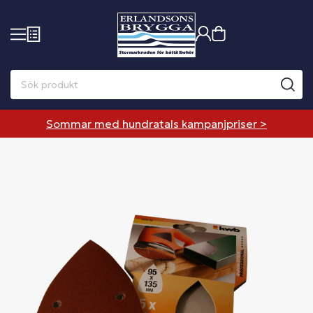
Sommar med hundratals kampanjpriser >