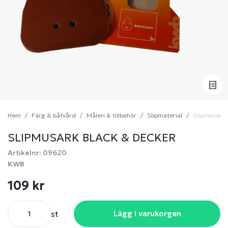
Hem
Färg & båtvård
Måleri & tillbehör
Slipmaterial
Slipmusark 
SLIPMUSARK BLACK & DECKER
Artikelnr: 09620
KWB
109 kr
st
Lägg i varukorgen