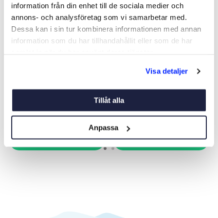
information från din enhet till de sociala medier och
annons- och analysföretag som vi samarbetar med.
Dessa kan i sin tur kombinera informationen med annan
information som du har tillhandahållit eller som de har
samlat in när du har använt deras tjänster.
KLIBBDUK MIRKA ANZA
93X230 TORRSLIP. SORT
Visa detaljer
P50
Art nr:
21557
Art nr:
09656
35 kr
149 kr
Tillåt alla
Anpassa
Köp
Köp