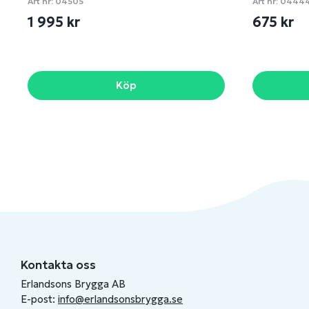
Art nr:
04505
Art nr:
0444
1 995 kr
675 kr
Köp
Kontakta oss
Erlandsons Brygga AB
E-post:
info@erlandsonsbrygga.se