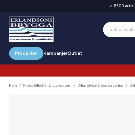
8500 artikla
Produkter
Kampanjer
Outlet
Hem
Motortillbehör & styrsystem
Olja, glykol & konservering
Ol