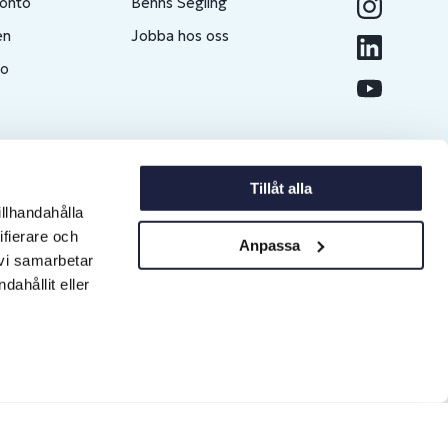
konto
Benns Segling
en
Jobba hos oss
to
Tillåt alla
illhandahålla
ifierare och
Anpassa
 vi samarbetar
ahållit eller
Copyright © 2026 Erlandsons Brygga AB