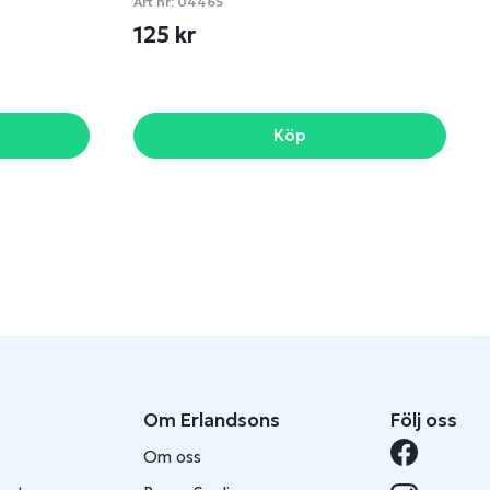
Art nr:
04465
125 kr
Köp
Om Erlandsons
Följ oss
Om oss