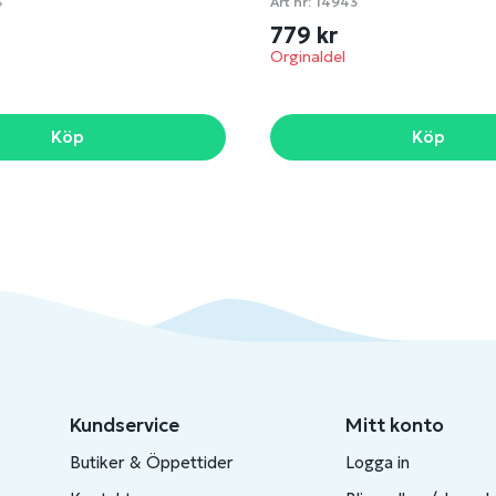
4
Art nr:
14943
779 kr
Orginaldel
Köp
Köp
Kundservice
Mitt konto
Butiker & Öppettider
Logga in