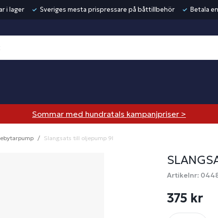
r i lager
Sveriges mesta prispressare på båttillbehör
Betala en
Sommar med hundratals kampanjpriser >
jebytarpump
Slangsats till oljepump 9l
SLANGSA
Artikelnr: 044
375 kr