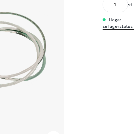
st
i lager
se lagerstatus 