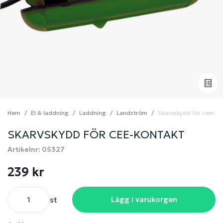
Hem
El & laddning
Laddning
Landström
Skarvskydd för cee-ko
SKARVSKYDD FÖR CEE-KONTAKT
Artikelnr: 05327
239 kr
st
Lägg i varukorgen