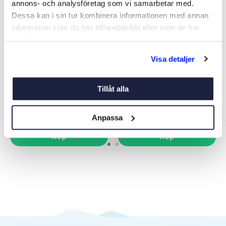
annons- och analysföretag som vi samarbetar med.
Dessa kan i sin tur kombinera informationen med annan
information som du har tillhandahållit eller som de har
samlat in när du har använt deras tjänster.
VICTRON MULTIPLUS
LANDSTRÖMSKABEL 25M
Visa detaljer
12/1600/70-16 230V
Art nr:
10958
Art nr:
05315
Tillåt alla
7 710 kr
1 145 kr
Ord. netto 11 849 kr
Anpassa
Köp
Köp