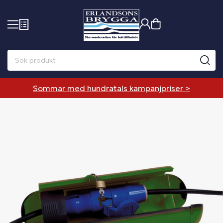
Sommar med hundratals kampanjpriser >