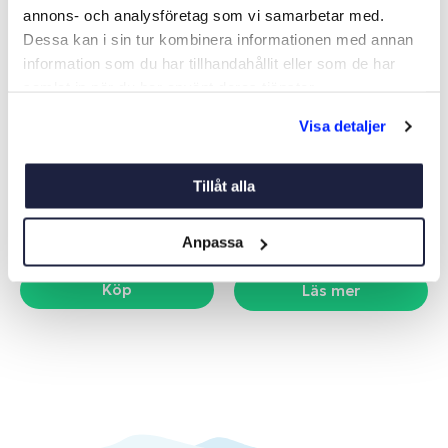
annons- och analysföretag som vi samarbetar med.
Dessa kan i sin tur kombinera informationen med annan
information som du har tillhandahållit eller som de har
samlat in när du har använt deras tjänster.
Visa detaljer
FÖRANKRINGSBESLAG
BULTSATS SKARVHYLSA 3-
LÖVHULT
PACK
Art nr:
06980
Art nr:
06988
Tillåt alla
189 kr
12 kr
Anpassa
Köp
Läs mer