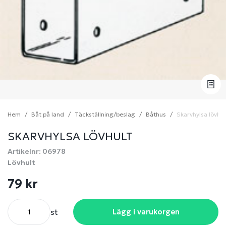
Hem
Båt på land
Täckställning/beslag
Båthus
Skarvhylsa lövhul
SKARVHYLSA LÖVHULT
Artikelnr: 06978
Lövhult
79 kr
st
Lägg i varukorgen