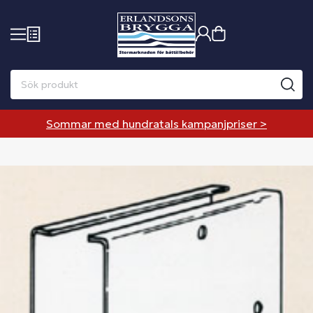
Sommar med hundratals kampanjpriser >