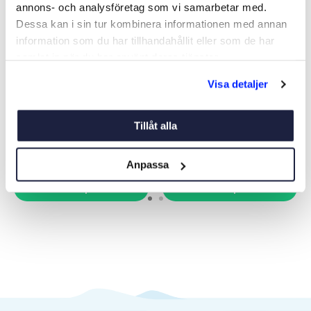
annons- och analysföretag som vi samarbetar med.
Dessa kan i sin tur kombinera informationen med annan
information som du har tillhandahållit eller som de har
samlat in när du har använt deras tjänster.
RADARREFLEKTOR 55 MM
RADARREFLEKTOR S-4
Visa detaljer
SEGELB
Art nr:
02002
Art nr:
02004
335 kr
865 kr
Tillåt alla
Anpassa
Köp
Köp