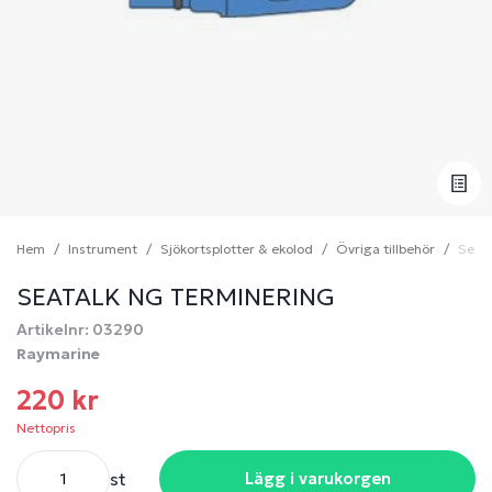
Hem
Instrument
Sjökortsplotter & ekolod
Övriga tillbehör
Seata
SEATALK NG TERMINERING
Artikelnr: 03290
Raymarine
220 kr
Nettopris
st
Lägg i varukorgen