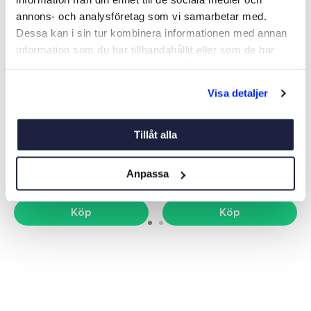
annons- och analysföretag som vi samarbetar med.
Dessa kan i sin tur kombinera informationen med annan
information som du har tillhandahållit eller som de har
samlat in när du har använt deras tjänster.
Visa detaljer
VICTRON VE CAN TILL
NMEA2000 STARTKIT
NMEA2000
Art nr:
10975
Art nr:
00940
Tillåt alla
849 kr
1 075 kr
Ord. netto 1 079 kr
Ord. netto 1 319 kr
Anpassa
Köp
Köp