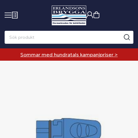
Sommar med hundratals kampanjpriser >