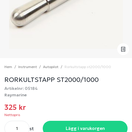
Hem
Instrument
Autopilot
Rorkultstapp st2000/1000
RORKULTSTAPP ST2000/1000
Artikelnr: 05184
Raymarine
325 kr
Nettopris
st
Lägg i varukorgen