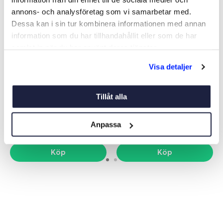
annons- och analysföretag som vi samarbetar med.
Dessa kan i sin tur kombinera informationen med annan
information som du har tillhandahållit eller som de har
samlat in när du har använt deras tjänster.
Visa detaljer
AUTOPILOT RAYMARINE
RAYMARINE EV-100
ST2000+
RORKULT
Art nr:
05151
Art nr:
63734
Tillåt alla
5 960 kr
19 870 kr
Ord. netto 9 990 kr
Ord. netto 28 490 kr
Anpassa
Köp
Köp