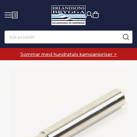
Sommar med hundratals kampanjpriser >