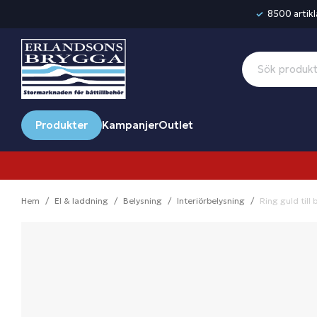
8500 artikla
Produkter
Kampanjer
Outlet
Hem
El & laddning
Belysning
Interiörbelysning
Ring guld till