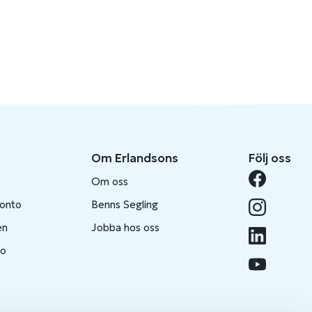
Om Erlandsons
Följ oss
Om oss
konto
Benns Segling
en
Jobba hos oss
to