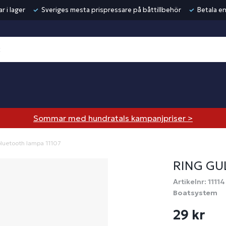
r i lager
Sveriges mesta prispressare på båttillbehör
Betala en
Sommar med hundratals kampanjpriser >
 bluetooth lampa 11107
RING GU
Artikelnr: 11114
Boatsystem
29 kr