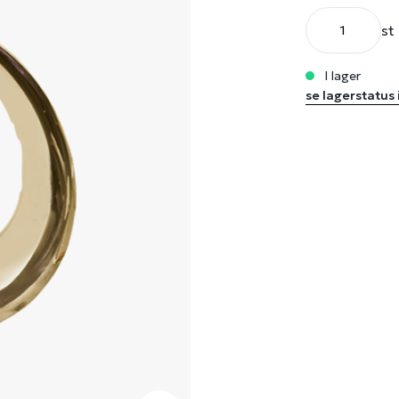
st
i lager
se lagerstatus 