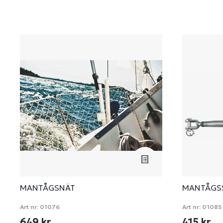
MANTÅGSNÄT
MANTÅGSS
Art nr:
01076
Art nr:
01085
649 kr
415 kr