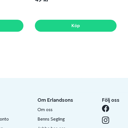
Köp
Om Erlandsons
Följ oss
Om oss
konto
Benns Segling