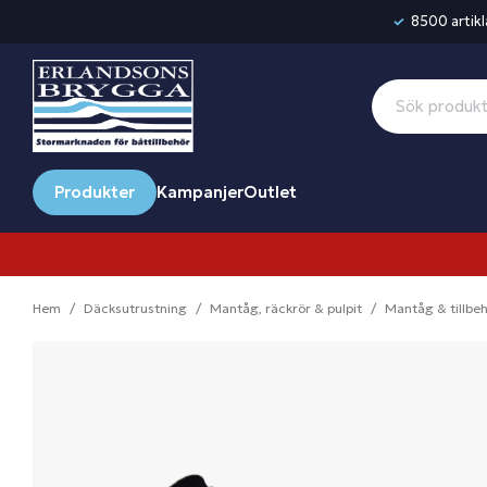
8500 artikla
Produkter
Kampanjer
Outlet
Hem
Däcksutrustning
Mantåg, räckrör & pulpit
Mantåg & tillbe