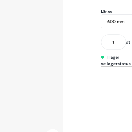
Längd
st
i lager
se lagerstatus 