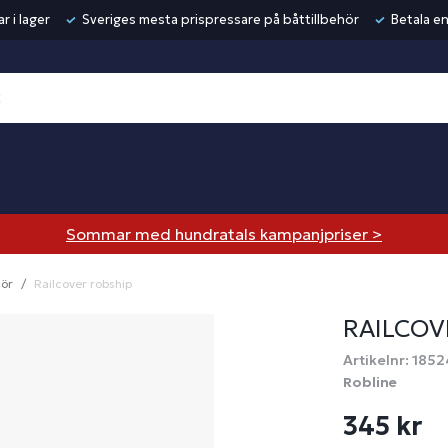
r i lager
Sveriges mesta prispressare på båttillbehör
Betala en
Sommar med hundratals kampanjpriser >
hör
Railcover robship
RAILCOV
Artikelnr: 1852
Robline
345 kr