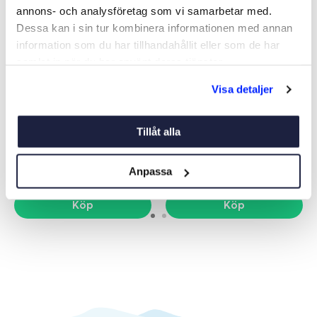
annons- och analysföretag som vi samarbetar med.
Dessa kan i sin tur kombinera informationen med annan
information som du har tillhandahållit eller som de har
samlat in när du har använt deras tjänster.
Visa detaljer
RADARREFLEKTOR 55 MM
RADARREFLEKTOR S-4
SEGELB
Art nr:
02002
Art nr:
02004
Tillåt alla
335 kr
865 kr
Anpassa
Köp
Köp