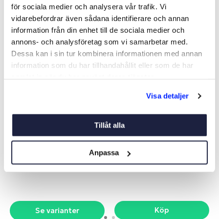
för sociala medier och analysera vår trafik. Vi
Liknande produkter
vidarebefordrar även sådana identifierare och annan
information från din enhet till de sociala medier och
annons- och analysföretag som vi samarbetar med.
Dessa kan i sin tur kombinera informationen med annan
information som du har tillhandahållit eller som de har
samlat in när du har använt deras tjänster.
Visa detaljer
Tillåt alla
GUMMILINA VIT/RÖD
FLYTLINA NAUTIC
8MM/25M
Art nr:
V15560
Art nr:
15120
Anpassa
Från 19 kr
475 kr
Köp
Se varianter