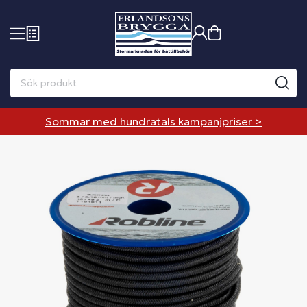
Sommar med hundratals kampanjpriser >