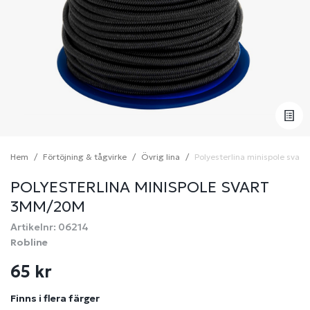
Hem
Förtöjning & tågvirke
Övrig lina
Polyesterlina minispole sva
POLYESTERLINA MINISPOLE SVART
3MM/20M
Artikelnr: 06214
Robline
65 kr
Finns i flera färger