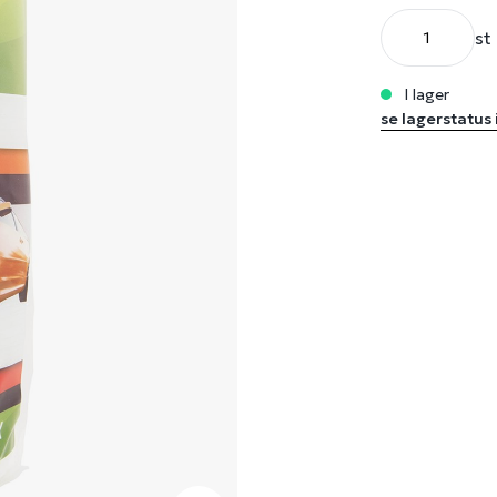
st
i lager
se lagerstatus 