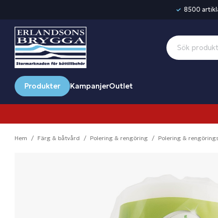
8500 artikla
Produkter
Kampanjer
Outlet
Hem
Färg & båtvård
Polering & rengöring
Polering & rengörings