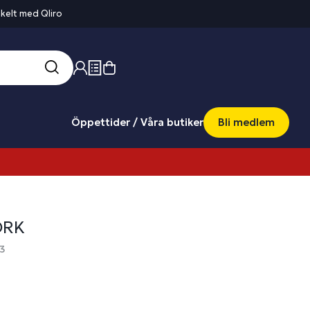
kelt med Qliro
Öppettider / Våra butiker
Bli medlem
ORK
43