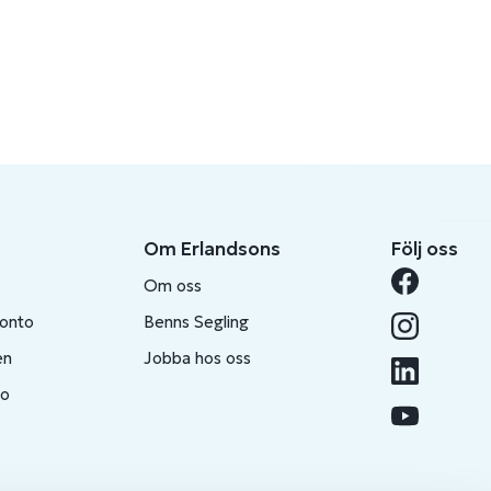
Om Erlandsons
Följ oss
Om oss
konto
Benns Segling
en
Jobba hos oss
to