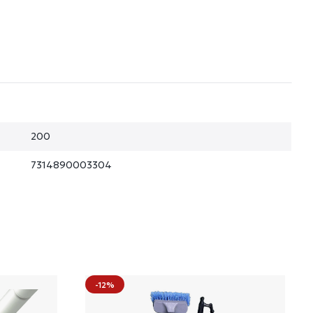
200
7314890003304
-12%