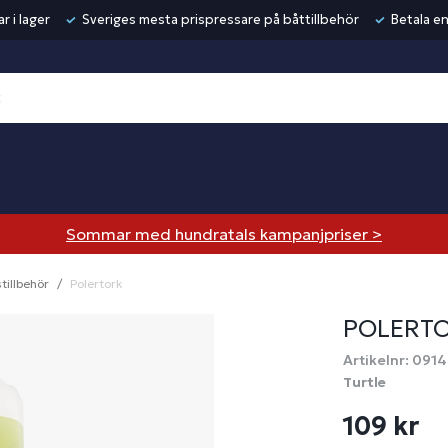
r i lager
Sveriges mesta prispressare på båttillbehör
Betala en
Sommar med hundratals kampanjpriser >
tillbehör
Polertork
POLERT
Artikelnr: 091
Turtle
109 kr