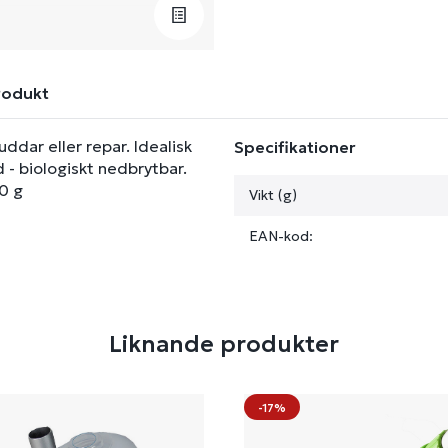
rodukt
dar eller repar. Idealisk
Specifikationer
d - biologiskt nedbrytbar.
00 g
Vikt (g)
EAN-kod:
Liknande produkter
-17%