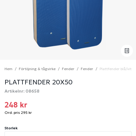
Hem
Förtöjning & tågvirke
Fender
Fender
Plattfender blå/vit
PLATTFENDER 20X50
Artikelnr: 08658
248 kr
Ord. pris 295 kr
Storlek