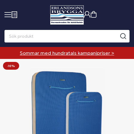
Sommar med hundratals kampanjpriser >
-16%